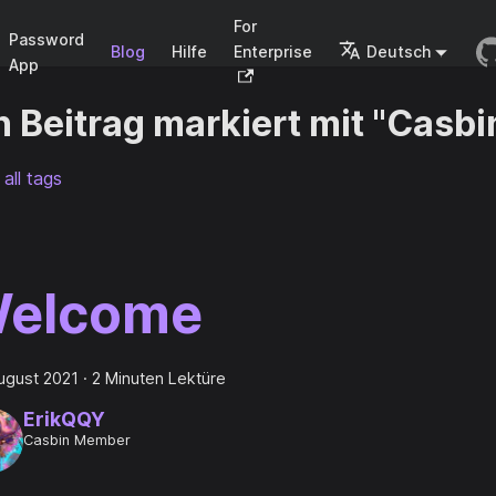
For
Password
Blog
Hilfe
Enterprise
Deutsch
App
n Beitrag markiert mit "Casbi
all tags
elcome
ugust 2021
·
2 Minuten Lektüre
ErikQQY
Casbin Member