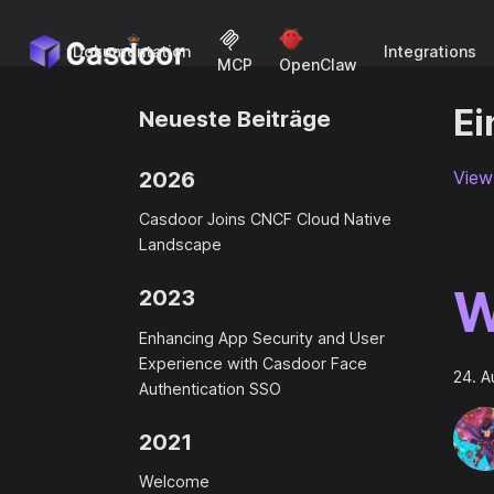
Dokumentation
Integrations
MCP
OpenClaw
Ei
Neueste Beiträge
2026
View 
Casdoor Joins CNCF Cloud Native
Landscape
W
2023
Enhancing App Security and User
Experience with Casdoor Face
24. A
Authentication SSO
2021
Welcome