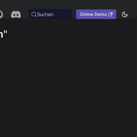
Suchen
Online Demo
n"