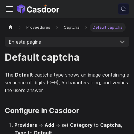
Proveedores
Captcha
Default captcha
En esta página
Default captcha
The
Default
captcha type shows an image containing a
sequence of digits (0–9), 5 characters long, and verifies
the user’s answer.
Configure in Casdoor
Providers
→
Add
→ set
Category
to
Captcha
,
Type
to
Default
.