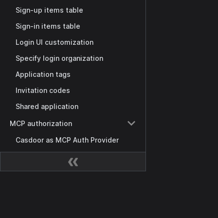
Sign-up items table
Sign-in items table
Login UI customization
Specify login organization
Application tags
Invitation codes
Shared application
MCP authorization
Casdoor as MCP Auth Provider
MCP auth setup
Third-party MCP server integration
Public MCP Server Registry
ドキュメント
権限
Getting Started