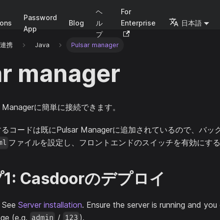
ヘ
For
Password
ions
Blog
ル
Enterprise
日本語
App
プ
と連携
Java
Pulsar manager
ar manager
sar Managerに簡単に接続できます。
続するコードは既にPulsar Managerに追加されているので、バ
ファイルを設定し、フロントエンドのスイッチを有効にす
ml
: Casdoorのデプロイ
. See
Server installation
. Ensure the server is running and you 
ge (e.g.
/
).
admin
123