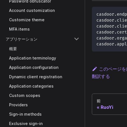
Password obfuscator
Account customization
casdoor.endp
Customize theme
casdoor.clie
casdoor.clie
MFA items
casdoor.cert
casdoor.orga
アプリケーション
casdoor.appl
概要
Application terminology
Application configuration
このページを
翻訳する
Dynamic client registration
Application categories
Custom scopes
前
Providers
RuoYi
Sign-in methods
Exclusive sign-in