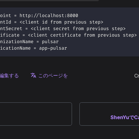
oint = http://localhost:8000
ntId = <client id from previous step>
ntSecret = <client secret from previous step>
ificate = <client certificate from previous step>
nizationName = pulsar
icationName = app-pulsar
編集する
このページを
C
ShenYuで