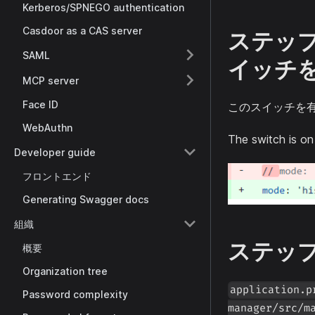
Kerberos/SPNEGO authentication
Casdoor as a CAS server
ステップ3
SAML
イッチ
MCP server
Face ID
このスイッチを
WebAuthn
The switch is on
Developer guide
フロントエンド
Generating Swagger docs
組織
ステップ
概要
Organization tree
application.p
Password complexity
manager/src/m