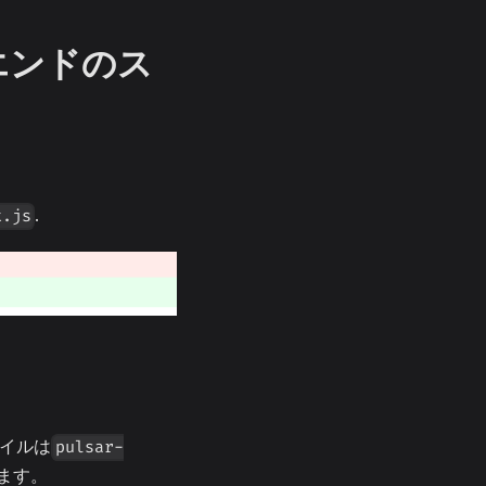
トエンドのス
.
x.js
ァイルは
pulsar-
ります。