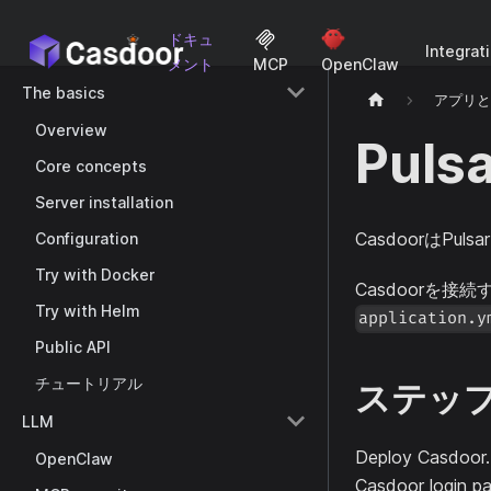
ドキュ
Integrat
メント
MCP
OpenClaw
The basics
アプリ
Overview
Puls
Core concepts
Server installation
CasdoorはPul
Configuration
Try with Docker
Casdoorを接
Try with Helm
application.y
Public API
チュートリアル
ステップ1
LLM
Deploy Casdoor
OpenClaw
Casdoor login pa