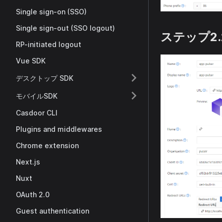
Single sign-on (SSO)
Single sign-out (SSO logout)
ステップ2
RP-initiated logout
Vue SDK
デスクトップ SDK
モバイルSDK
Casdoor CLI
Plugins and middlewares
Chrome extension
Next.js
Nuxt
OAuth 2.0
Guest authentication