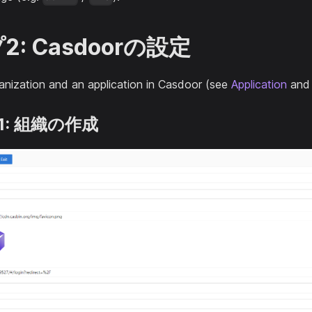
: Casdoorの設定
anization and an application in Casdoor (see
Application
an
1: 組織の作成