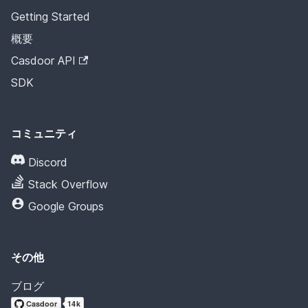
Getting Started
概要
Casdoor API
SDK
コミュニティ
Discord
Stack Overflow
Google Groups
その他
ブログ