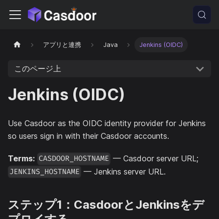
アプリと連携
Java
Jenkins (OIDC)
このページ上
Jenkins (OIDC)
Use Casdoor as the OIDC identity provider for Jenkins
so users sign in with their Casdoor accounts.
Terms:
— Casdoor server URL;
CASDOOR_HOSTNAME
— Jenkins server URL.
JENKINS_HOSTNAME
ステップ1：CasdoorとJenkinsをデ