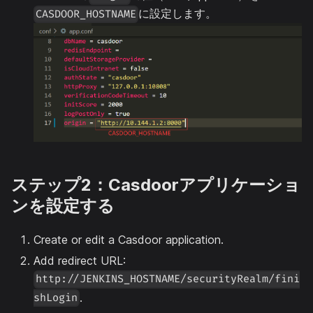
に設定します。
CASDOOR_HOSTNAME
ステップ2：Casdoorアプリケーショ
ンを設定する
Create or edit a Casdoor application.
Add redirect URL:
http://JENKINS_HOSTNAME/securityRealm/fini
.
shLogin