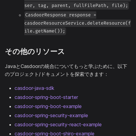
ser, tag, parent, fullFilePath, file);
CasdoorResponse response =
casdoorResourceService.deleteResource(f
ile.getName());
その他のリソース
JavaとCasdoorの統合についてもっと学ぶために、以下
のプロジェクト/ドキュメントを探索できます：
casdoor-java-sdk
casdoor-spring-boot-starter
casdoor-spring-boot-example
casdoor-spring-security-example
casdoor-spring-security-react-example
casdoor-spring-boot-shiro-example