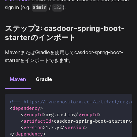
sign in (e.g.
/
).
admin
123
ステップ2: casdoor-spring-boot-
starterのインポート
MavenまたはGradleを使用してcasdoor-spring-boot-
starterをインポートできます。
Maven
Gradle
<!-- https://mvnrepository.com/artifact/org.ca
<
dependency
>
<
groupId
>
org.casbin
</
groupId
>
<
artifactId
>
casdoor-spring-boot-starter
</
a
<
version
>
1.x.y
</
version
>
</
dependency
>