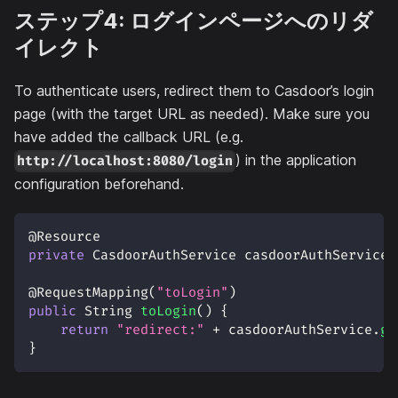
ステップ4: ログインページへのリダ
イレクト
To authenticate users, redirect them to Casdoor’s login
page (with the target URL as needed). Make sure you
have added the callback URL (e.g.
) in the application
http://localhost:8080/login
configuration beforehand.
@Resource
private
CasdoorAuthService
 casdoorAuthService
;
@RequestMapping
(
"toLogin"
)
public
String
toLogin
(
)
{
return
"redirect:"
+
 casdoorAuthService
.
ge
}