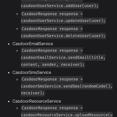
casdoorUserService.addUser(user);
CasdoorResponse response =
casdoorUserService.updateUser(user);
CasdoorResponse response =
casdoorUserService.deleteUser(user);
CasdoorEmailService
CasdoorResponse response =
casdoorEmailService.sendEmail(title,
content, sender, receiver);
CasdoorSmsService
CasdoorResponse response =
casdoorSmsService.sendSms(randomCode(),
receiver);
CasdoorResourceService
CasdoorResponse response =
casdoorResourceService.uploadResource(u