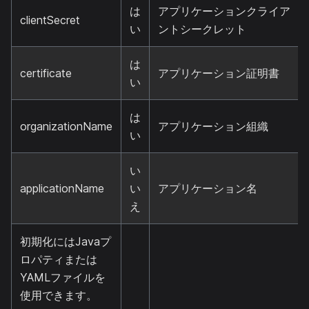
は
アプリケーションクライア
clientSecret
い
ントシークレット
は
certificate
アプリケーション証明書
い
は
organizationName
アプリケーション組織
い
い
applicationName
い
アプリケーション名
え
初期化にはJavaプ
ロパティまたは
YAMLファイルを
使用できます。