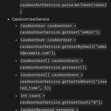
casdoorAuthService.parseJwtToken(token)
;
CasdoorUserService
CasdoorUser casdoorUser =
casdoorUserService.getUser("admin");
CasdoorUser casdoorUser =
casdoorUserService.getUserByEmail("admi
n@example.com");
CasdoorUser[] casdoorUsers =
casdoorUserService.getUsers();
CasdoorUser[] casdoorUsers =
casdoorUserService.getSortedUsers("crea
ted_time", 5);
int count =
casdoorUserService.getUserCount("0");
CasdoorResponse response =