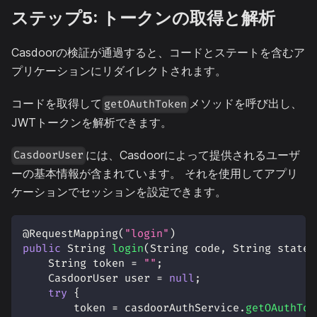
ステップ5: トークンの取得と解析
Casdoorの検証が通過すると、コードとステートを含むア
プリケーションにリダイレクトされます。
コードを取得して
メソッドを呼び出し、
getOAuthToken
JWTトークンを解析できます。
には、Casdoorによって提供されるユーザ
CasdoorUser
ーの基本情報が含まれています。 それを使用してアプリ
ケーションでセッションを設定できます。
@RequestMapping
(
"login"
)
public
String
login
(
String
 code
,
String
 state
,
String
 token 
=
""
;
CasdoorUser
 user 
=
null
;
try
{
        token 
=
 casdoorAuthService
.
getOAuthTok