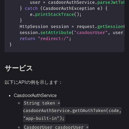
        user 
=
 casdoorAuthService
.
parseJwtToke
}
catch
(
CasdoorAuthException
 e
)
{
        e
.
printStackTrace
(
)
;
}
HttpSession
 session 
=
 request
.
getSession
(
)
    session
.
setAttribute
(
"casdoorUser"
,
 user
)
;
return
"redirect:/"
;
}
サービス
以下にAPIの例を示します：
CasdoorAuthService
String token =
casdoorAuthService.getOAuthToken(code,
"app-built-in");
CasdoorUser casdoorUser =