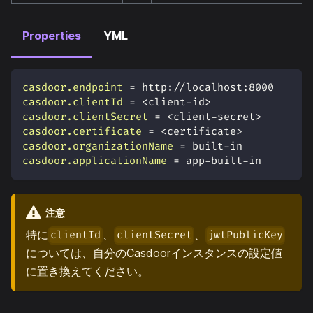
Properties
YML
casdoor.endpoint
=
http://localhost:8000
casdoor.clientId
=
<client-id>
casdoor.clientSecret
=
<client-secret>
casdoor.certificate
=
<certificate>
casdoor.organizationName
=
built-in
casdoor.applicationName
=
app-built-in
注意
特に
、
、
clientId
clientSecret
jwtPublicKey
については、自分のCasdoorインスタンスの設定値
に置き換えてください。