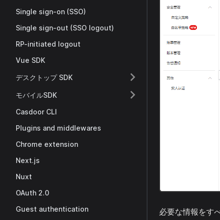
Single sign-on (SSO)
Single sign-out (SSO logout)
RP-initiated logout
Vue SDK
デスクトップ SDK
モバイルSDK
Casdoor CLI
Plugins and middlewares
Chrome extension
Next.js
Nuxt
OAuth 2.0
Guest authentication
必要な情報をす