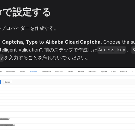
orで設定する
新しいプロバイダーを作成する。
o
Captcha
,
Type
to
Alibaba Cloud Captcha
. Choose the su
 "Intelligent Validation". 前のステップで作成した
、
Access key
S
を入力することを忘れないでください。
ey