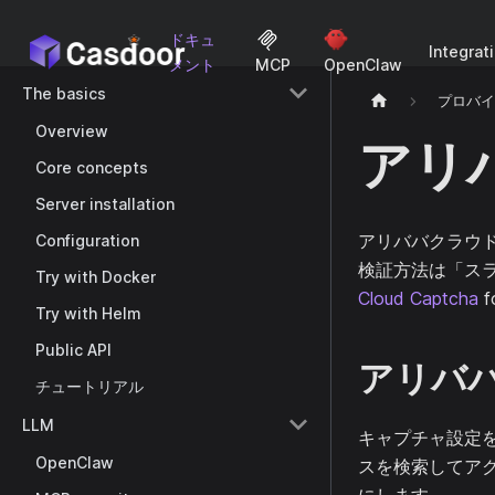
ドキュ
Integrat
メント
MCP
OpenClaw
The basics
プロバ
Overview
アリ
Core concepts
Server installation
アリババクラウ
Configuration
検証方法は「スラ
Try with Docker
Cloud Captcha
fo
Try with Helm
Public API
アリバ
チュートリアル
LLM
キャプチャ設定
OpenClaw
スを検索してアク