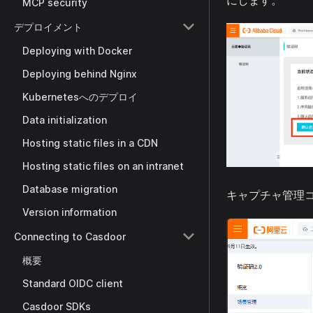
にします。
MCP security
デプロイメント
Deploying with Docker
Deploying behind Nginx
Kubernetesへのデプロイ
Data initialization
Hosting static files in a CDN
Hosting static files on an intranet
Database migration
キャプチャ管理
Version information
Connecting to Casdoor
概要
Standard OIDC client
Casdoor SDKs