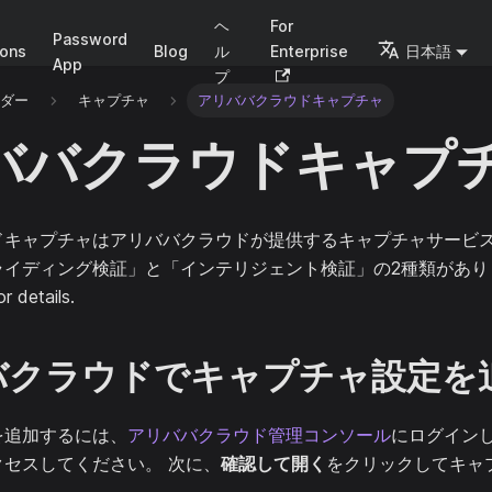
ヘ
For
Password
ions
Blog
ル
Enterprise
日本語
App
プ
イダー
キャプチャ
アリババクラウドキャプチャ
ババクラウドキャプ
ドキャプチャはアリババクラウドが提供するキャプチャサービス
イディング検証」と「インテリジェント検証」の2種類がありま
r details.
バクラウドでキャプチャ設定を
を追加するには、
アリババクラウド管理コンソール
にログイン
セスしてください。 次に、
確認して開く
をクリックしてキャ