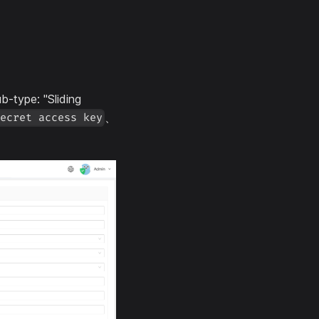
b-type: "Sliding
、
ecret access key