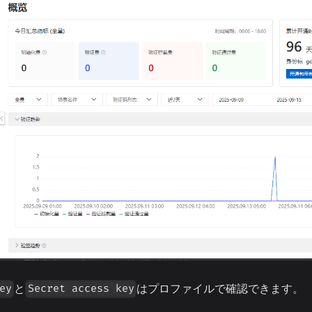
と
はプロファイルで確認できます。
ey
Secret access key