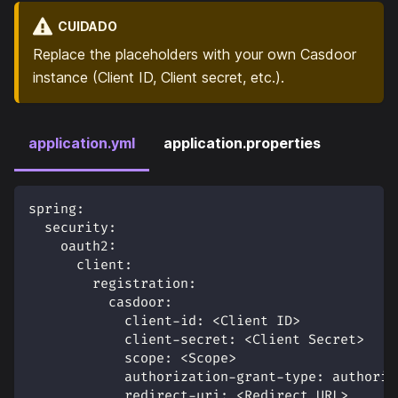
CUIDADO
Replace the placeholders with your own Casdoor
instance (Client ID, Client secret, etc.).
application.yml
application.properties
spring
:
security
:
oauth2
:
client
:
registration
:
casdoor
:
client-id
:
 <Client ID
>
client-secret
:
 <Client Secret
>
scope
:
 <Scope
>
authorization-grant-type
:
 authoriz
redirect-uri
:
 <Redirect URL
>