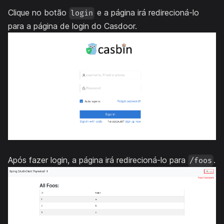
Clique no botão
e a página irá redirecioná-lo
login
para a página de login do Casdoor.
Após fazer login, a página irá redirecioná-lo para
.
/foos