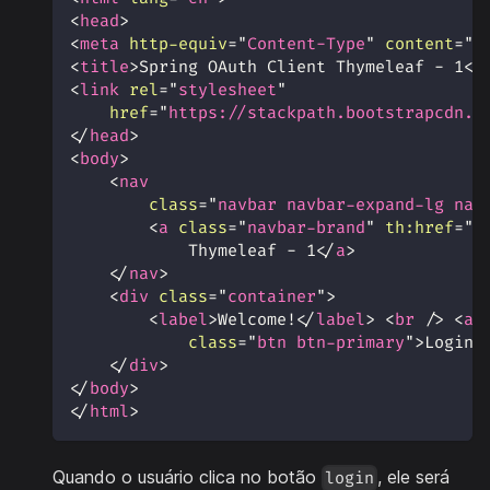
<
head
>
<
meta
http-equiv
=
"
Content-Type
"
content
=
"
t
<
title
>
Spring OAuth Client Thymeleaf - 1
</
<
link
rel
=
"
stylesheet
"
href
=
"
https://stackpath.bootstrapcdn.c
</
head
>
<
body
>
<
nav
class
=
"
navbar navbar-expand-lg nav
<
a
class
=
"
navbar-brand
"
th:
href
=
"
@
            Thymeleaf - 1
</
a
>
</
nav
>
<
div
class
=
"
container
"
>
<
label
>
Welcome!
</
label
>
<
br
/>
<
a
class
=
"
btn btn-primary
"
>
Login
<
</
div
>
</
body
>
</
html
>
Quando o usuário clica no botão
, ele será
login