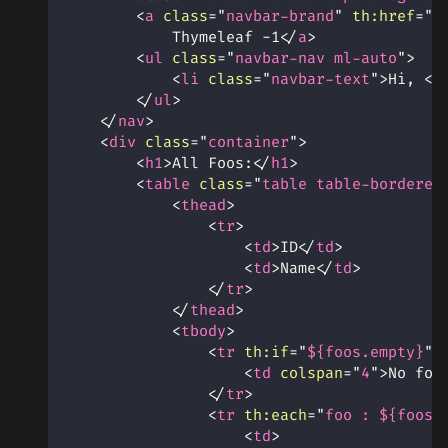
<
a
class
=
"
navbar-brand
"
th:
href
=
"
@
            Thymeleaf -1
</
a
>
<
ul
class
=
"
navbar-nav ml-auto
"
>
<
li
class
=
"
navbar-text
"
>
Hi, 
<
s
</
ul
>
</
nav
>
<
div
class
=
"
container
"
>
<
h1
>
All Foos:
</
h1
>
<
table
class
=
"
table table-bordered
<
thead
>
<
tr
>
<
td
>
ID
</
td
>
<
td
>
Name
</
td
>
</
tr
>
</
thead
>
<
tbody
>
<
tr
th:
if
=
"
${foos.empty}
"
>
<
td
colspan
=
"
4
"
>
No foo
</
tr
>
<
tr
th:
each
=
"
foo : ${foos}
<
td
>