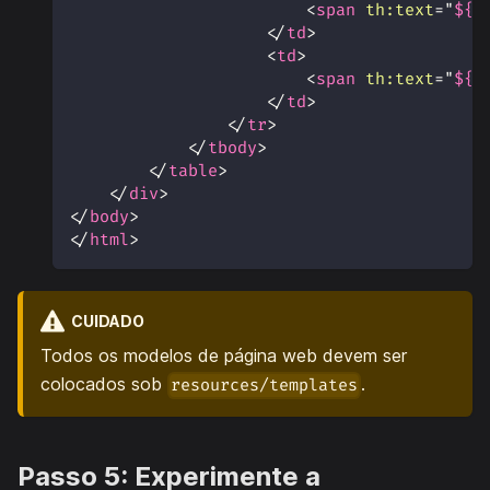
<
span
th:
text
=
"
${f
</
td
>
<
td
>
<
span
th:
text
=
"
${f
</
td
>
</
tr
>
</
tbody
>
</
table
>
</
div
>
</
body
>
</
html
>
CUIDADO
Todos os modelos de página web devem ser
colocados sob
.
resources/templates
Passo 5: Experimente a