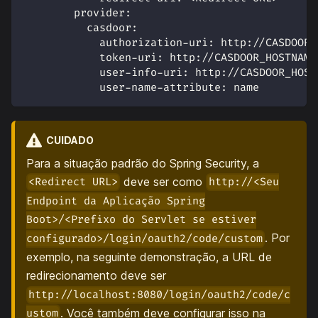
provider
:
casdoor
:
authorization-uri
:
 http
:
//CASDOOR_
token-uri
:
 http
:
//CASDOOR_HOSTNAME
user-info-uri
:
 http
:
//CASDOOR_HOST
user-name-attribute
:
 name
CUIDADO
Para a situação padrão do Spring Security, a
deve ser como
<Redirect URL>
http://<Seu
Endpoint da Aplicação Spring
Boot>/<Prefixo do Servlet se estiver
. Por
configurado>/login/oauth2/code/custom
exemplo, na seguinte demonstração, a URL de
redirecionamento deve ser
http://localhost:8080/login/oauth2/code/c
. Você também deve configurar isso na
ustom