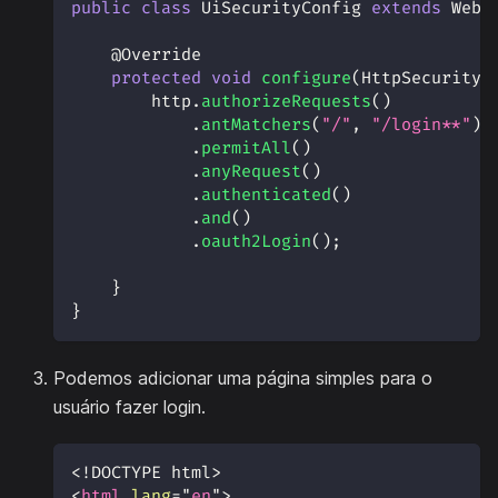
public
class
UiSecurityConfig
extends
WebS
@Override
protected
void
configure
(
HttpSecurity
 
        http
.
authorizeRequests
(
)
.
antMatchers
(
"/"
,
"/login**"
)
.
permitAll
(
)
.
anyRequest
(
)
.
authenticated
(
)
.
and
(
)
.
oauth2Login
(
)
;
}
}
Podemos adicionar uma página simples para o
usuário fazer login.
<!
DOCTYPE
html
>
<
html
lang
=
"
en
"
>