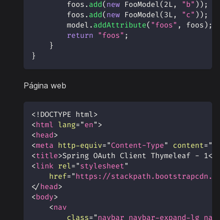
        foos
.
add
(
new
FooModel
(
2L
,
"b"
)
)
;
        foos
.
add
(
new
FooModel
(
3L
,
"c"
)
)
;
        model
.
addAttribute
(
"foos"
,
 foos
)
;
return
"foos"
;
}
}
Página web
<!
DOCTYPE
html
>
<
html
lang
=
"
en
"
>
<
head
>
<
meta
http-equiv
=
"
Content-Type
"
content
=
"
t
<
title
>
Spring OAuth Client Thymeleaf - 1
</
<
link
rel
=
"
stylesheet
"
href
=
"
https://stackpath.bootstrapcdn.c
</
head
>
<
body
>
<
nav
class
=
"
navbar navbar-expand-lg nav