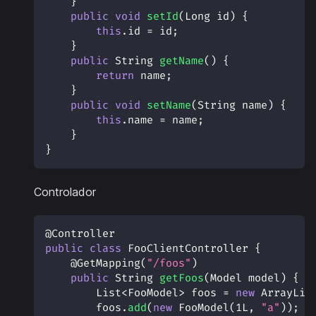
}
public
void
setId
(
Long
 id
)
{
this
.
id 
=
 id
;
}
public
String
getName
(
)
{
return
 name
;
}
public
void
setName
(
String
 name
)
{
this
.
name 
=
 name
;
}
}
Controlador
@Controller
public
class
FooClientController
{
@GetMapping
(
"/foos"
)
public
String
getFoos
(
Model
 model
)
{
List
<
FooModel
>
 foos 
=
new
ArrayLis
        foos
.
add
(
new
FooModel
(
1L
,
"a"
)
)
;