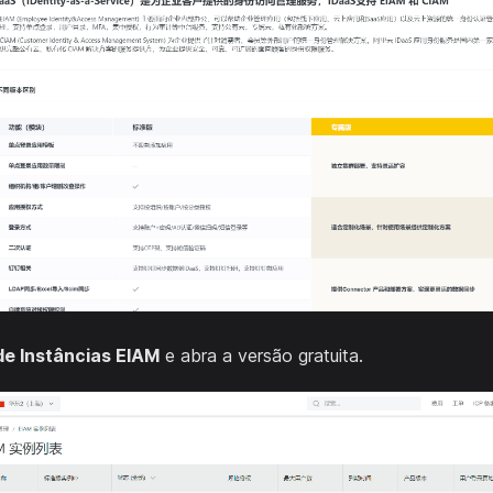
de Instâncias EIAM
e abra a versão gratuita.