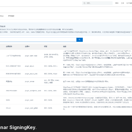
onar SigningKey
.