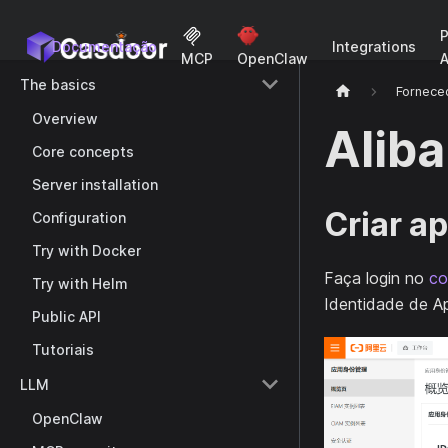
Documentação
Integrations
MCP
OpenClaw
The basics
Fornece
Overview
Alib
Core concepts
Server installation
Criar a
Configuration
Try with Docker
Faça login no
co
Try with Helm
Identidade de Ap
Public API
Tutoriais
LLM
OpenClaw