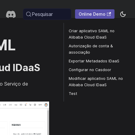
Pesquisar
Online Demo
Criar aplicativo SAML no
Alibaba Cloud IDaaS
ML
Autorização de conta &
associação
Exportar Metadados IDaaS
oud IDaaS
Configurar no Casdoor
Modificar aplicativo SAML no
 o Serviço de
Alibaba Cloud IDaaS
Test