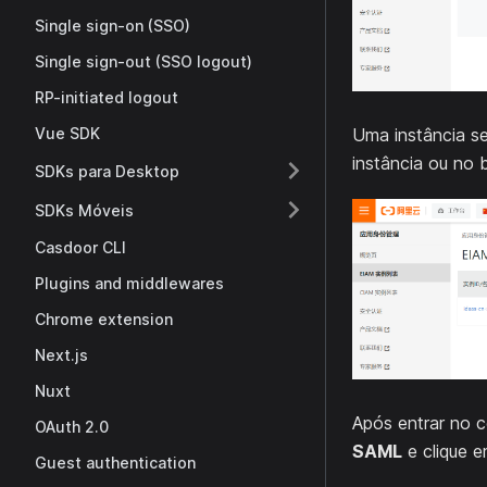
Single sign-on (SSO)
Single sign-out (SSO logout)
RP-initiated logout
Uma instância s
Vue SDK
instância ou no
SDKs para Desktop
SDKs Móveis
Casdoor CLI
Plugins and middlewares
Chrome extension
Next.js
Nuxt
Após entrar no 
OAuth 2.0
SAML
e clique 
Guest authentication