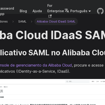
For
Password
Blog
Ajuda
Enterprise
Português
App
dores
SAML
Alibaba Cloud IDaaS SAML
aba Cloud IDaaS SA
plicativo SAML no Alibaba Cl
nsole de gerenciamento da Alibaba Cloud
, procure e acesse
licativos (IDentity-as-a-Service, IDaaS).