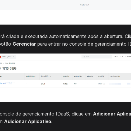
erá criada e executada automaticamente após a abertura. Cl
 botão
Gerenciar
para entrar no console de gerenciamento I
console de gerenciamento IDaaS, clique em
Adicionar Aplica
em
Adicionar Aplicativo
.