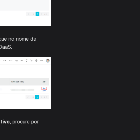
ique no nome da
DaaS.
tivo
, procure por