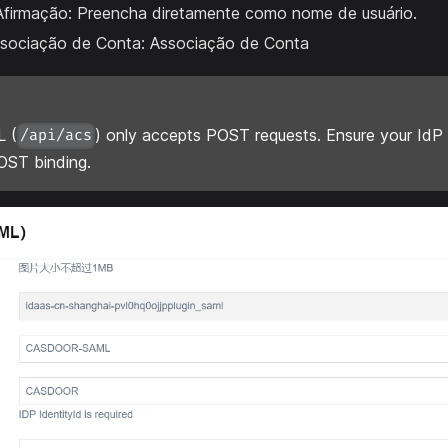
 Afirmação: Preencha diretamente como nome de usuário.
ociação de Conta: Associação de Conta
 (
) only accepts POST requests. Ensure your IdP 
/api/acs
ST binding.