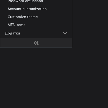
Password obfuscator
Account customization
Customize theme
MFA items
Додатки
Огляд
Application terminology
Application configuration
Документація
Dynamic client registration
Getting Started
Application categories
Огляд
Custom scopes
Casdoor API
Providers
SDK
Sign-in methods
Exclusive sign-in