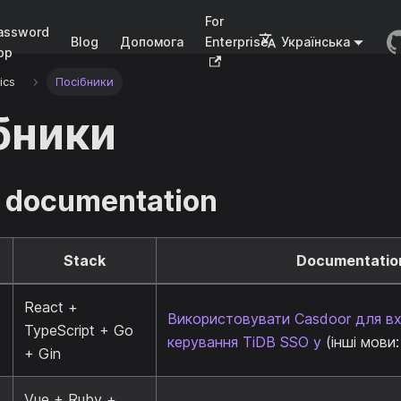
For
assword
Blog
Допомога
Enterprise
Українська
pp
ics
Посібники
бники
 documentation
Stack
Documentatio
React +
Використовувати Casdoor для вх
TypeScript + Go
керування TiDB SSO у
(інші мови
+ Gin
Vue + Ruby +