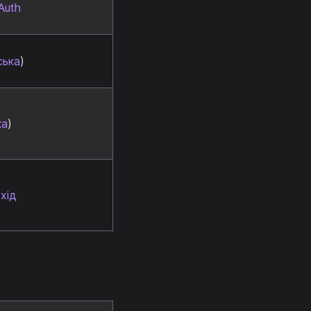
Auth
ська
)
ка
)
хід