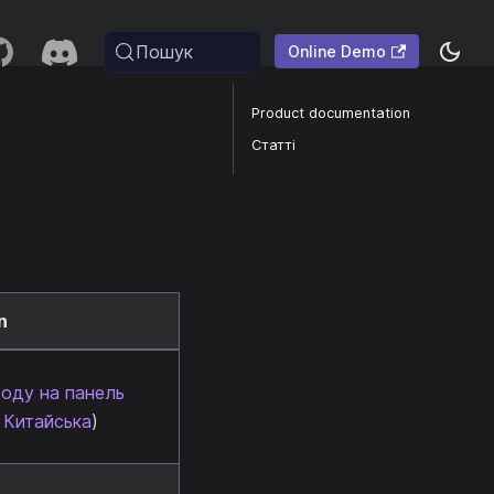
Пошук
Online Demo
Product documentation
Статті
n
оду на панель
:
Китайська
)