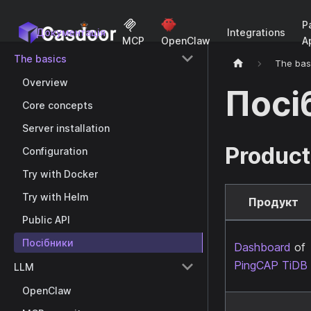
P
Документація
Integrations
A
MCP
OpenClaw
The basics
The bas
Overview
Посі
Core concepts
Server installation
Product
Configuration
Try with Docker
Try with Helm
Продукт
Public API
Посібники
Dashboard
of
PingCAP TiDB
LLM
OpenClaw