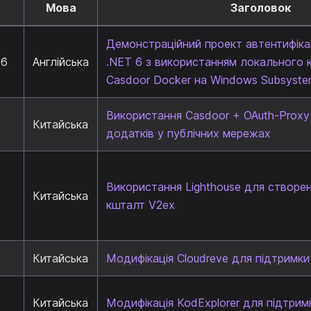
Мова
Заголовок
Демонстраційний проект автентифіка
 6
Англійська
.NET 6 з використанням локального 
Casdoor Docker на Windows Subsystem
Використання Casdoor + OAuth-Proxy
Китайська
додатків у публічних мережах
Використання Lighthouse для створе
Китайська
кшталт V2ex
)
Китайська
Модифікація Cloudreve для підтримки
Китайська
Модифікація KodExplorer для підтрим