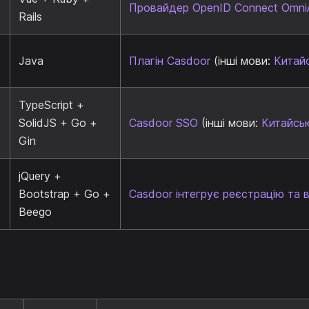
Провайдер OpenID Connect Omni
Rails
Java
Плагін Casdoor
(інші мови:
Китай
TypeScript +
SolidJS + Go +
Casdoor SSO
(інші мови:
Китайсь
Gin
jQuery +
Bootstrap + Go +
Casdoor інтегрує реєстрацію та в
Beego