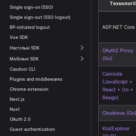
Технології
Single sign-on (SSO)
Single sign-out (SSO logout)
ASP.NET Core
RP-initiated logout
Vue SDK
Настільні SDK
OAuth2 Proxy
(Go)
Мобільні SDK
Casdoor CLI
Casnode
Plugins and middlewares
(JavaScript +
Chrome extension
React + Go +
Beego)
Next.js
Nuxt
Cloudreve (Go
OAuth 2.0
KodExplorer
Guest authentication