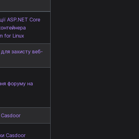
ції ASP.NET Core
контейнера
 for Linux
 для захисту веб-
ння форуму на
 Casdoor
ки Casdoor