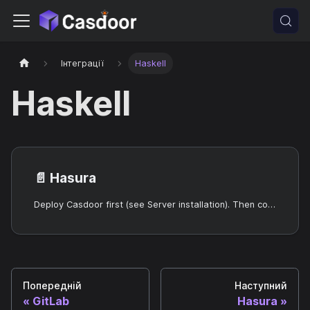
Інтеграції
Haskell
Haskell
📄️
Hasura
Deploy Casdoor first (see Server installation). Then configure the application and Hasura as below.
Попередній
Наступний
GitLab
Hasura