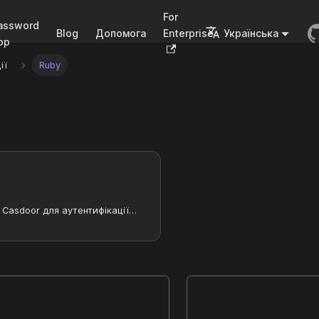
For
assword
Blog
Допомога
Enterprise
Українська
pp
ії
Ruby
Використання Casdoor для аутентифікації на самостійно розробленому сервері GitLab