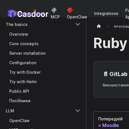
P
Документація
Integrations
A
MCP
OpenClaw
The basics
Інтеграц
Overview
Ruby
Core concepts
Server installation
Configuration
Try with Docker
📄️
GitLab
Try with Helm
Public API
Посібники
LLM
Попередній
OpenClaw
Moodle