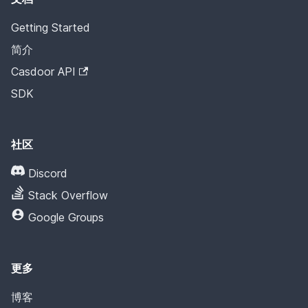
Getting Started
简介
Casdoor API
SDK
社区
Discord
Stack Overflow
Google Groups
更多
博客