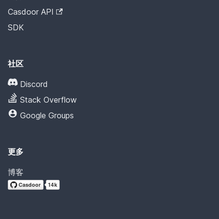
Casdoor API
SDK
社区
Discord
Stack Overflow
Google Groups
更多
博客