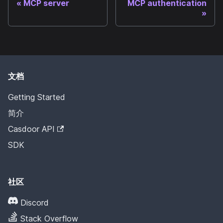
MCP server
MCP authentication
文档
Getting Started
简介
Casdoor API
SDK
社区
Discord
Stack Overflow