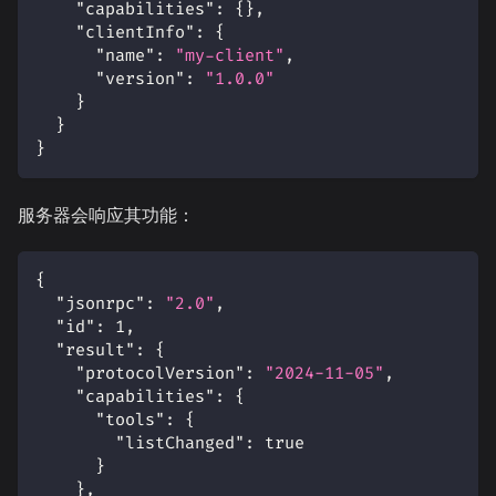
"capabilities"
:
{
}
,
"clientInfo"
:
{
"name"
:
"my-client"
,
"version"
:
"1.0.0"
}
}
}
服务器会响应其功能：
{
"jsonrpc"
:
"2.0"
,
"id"
:
1
,
"result"
:
{
"protocolVersion"
:
"2024-11-05"
,
"capabilities"
:
{
"tools"
:
{
"listChanged"
:
true
}
}
,