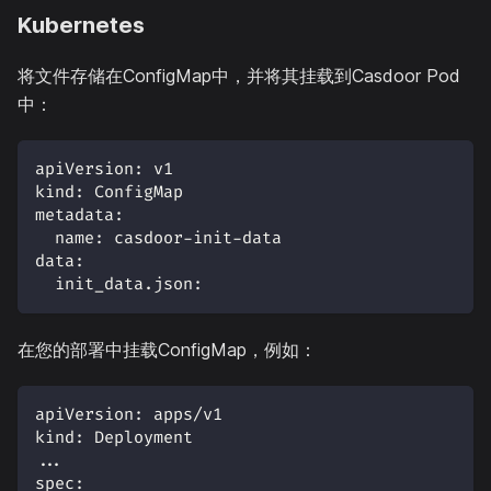
Kubernetes
将文件存储在ConfigMap中，并将其挂载到Casdoor Pod
中：
apiVersion
:
 v1
kind
:
 ConfigMap
metadata
:
name
:
 casdoor
-
init
-
data
data
:
  init_data.json
:
在您的部署中挂载ConfigMap，例如：
apiVersion
:
 apps/v1
kind
:
 Deployment
...
spec
: