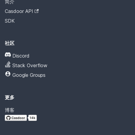
简介
Casdoor API
SDK
社区
Discord
Stack Overflow
Google Groups
更多
博客