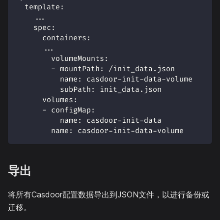
template
:
...
spec
:
containers
:
...
volumeMounts
:
-
mountPath
:
 /init_data.json
name
:
 casdoor
-
init
-
data
-
volume
subPath
:
 init_data.json
volumes
:
-
configMap
:
name
:
 casdoor
-
init
-
data
name
:
 casdoor
-
init
-
data
-
volume
导出
将所有Casdoor配置数据导出到JSON文件，以进行备份或
迁移。