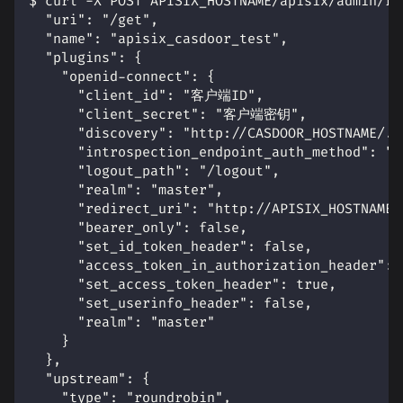
$ curl -X POST APISIX_HOSTNAME/apisix/admin/ro
  "uri": "/get",
  "name": "apisix_casdoor_test",
  "plugins": {
    "openid-connect": {
      "client_id": "客户端ID",
      "client_secret": "客户端密钥",
      "discovery": "http://CASDOOR_HOSTNAME/.w
      "introspection_endpoint_auth_method": "c
      "logout_path": "/logout",
      "realm": "master",
      "redirect_uri": "http://APISIX_HOSTNAME/
      "bearer_only": false,
      "set_id_token_header": false,
      "access_token_in_authorization_header": 
      "set_access_token_header": true,
      "set_userinfo_header": false,
      "realm": "master"
    }
  },
  "upstream": {
    "type": "roundrobin",