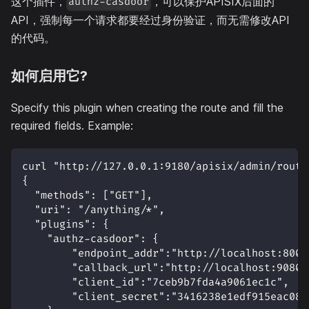
这个插件，
，可以保护APISIX后面的
authz-casdoor
API，强制每一个请求都要经过身份验证，而无需修改API
的代码。
如何启用它?
Specify this plugin when creating the route and fill the
required fields. Example:
curl "http://127.0.0.1:9180/apisix/admin/route
{
  "methods": ["GET"],
  "uri": "/anything/*",
  "plugins": {
    "authz-casdoor": {
        "endpoint_addr":"http://localhost:8000
        "callback_url":"http://localhost:9080/
        "client_id":"7ceb9b7fda4a9061ec1c",
        "client_secret":"3416238e1edf915eac08b