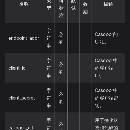
类
请
默
名称
效
描述
型
标
认
期
准
字
必
Casdoor的
endpoint_addr
符
填
URL。
串
字
Casdoor中
必
client_id
符
的客户端
填
串
ID。
字
Casdoor中
必
client_secret
符
的客户端密
填
串
钥。
字
用于接收状
必
callback_url
符
态和代码的