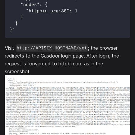
    "nodes": {
      "httpbin.org:80": 1
    }
  }
}'
Visit
; the browser
http://APISIX_HOSTNAME/get
redirects to the Casdoor login page. After login, the
request is forwarded to httpbin.org as in the
screenshot.