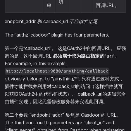
填
串
回调URL。
endpoint_addr 和 callback_url 不应以“/”结尾
The "authz-casdoor" plugin has four parameters.
第一个是“callback_url”。 这是OAuth2中的回调URL。 应强
调的是，这个回调URL
必须属于您为路由指定的"uri"
。
For example, in this example,
http://localhost:9080/anything/callback
obviously belongs to "/anything/*". 只有通过这种方式，
插件才能拦截并利用对callback_url的访问（这样插件就可
以获取OAuth2中的代码和状态）。 callback_url的逻辑完全
由插件实现，因此无需修改服务器来实现此回调。
第二个参数 "endpoint_addr" 显然是 Casdoor 的 URL。
The third and fourth parameters are "client_id" and
"client_secret", obtained from Casdoor when registering