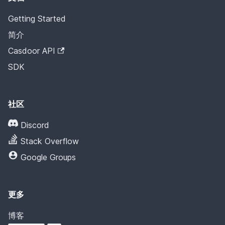
Getting Started
简介
Casdoor API
SDK
社区
Discord
Stack Overflow
Google Groups
更多
博客