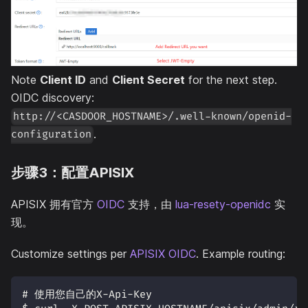
Note
Client ID
and
Client Secret
for the next step.
OIDC discovery:
http://<CASDOOR_HOSTNAME>/.well-known/openid-
.
configuration
步骤3：配置APISIX
APISIX 拥有官方
OIDC
支持，由
lua-resety-openidc
实
现。
Customize settings per
APISIX OIDC
. Example routing:
# 使用您自己的X-Api-Key