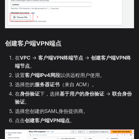
创建客户端VPN端点
在
VPC
→
客户端VPN终端节点
→
创建客户端VPN终
端节点
。
设置
客户端IPv4网段
以供远程用户使用。
选择您的
服务器证书
（来自 ACM）。
在
身份验证
下，选择
基于用户的身份验证
→
联合身份
验证
。
选择您创建的SAML身份提供商。
点击
创建客户端VPN端点
。