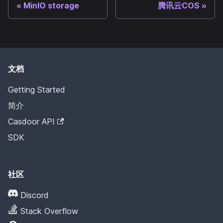
MinIO storage
腾讯云COS
文档
Getting Started
简介
Casdoor API
SDK
社区
Discord
Stack Overflow