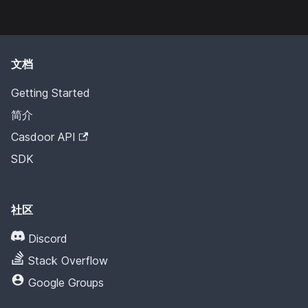
文档
Getting Started
简介
Casdoor API
SDK
社区
Discord
Stack Overflow
Google Groups