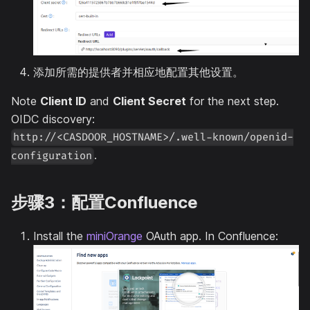
添加所需的提供者并相应地配置其他设置。
Note
Client ID
and
Client Secret
for the next step.
OIDC discovery:
http://<CASDOOR_HOSTNAME>/.well-known/openid-
.
configuration
步骤3：配置Confluence
Install the
miniOrange
OAuth app. In Confluence: