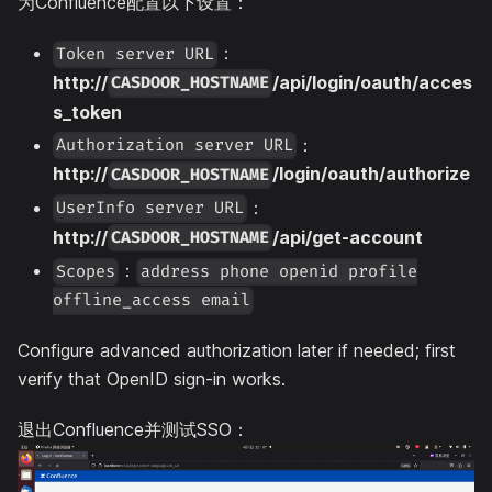
为Confluence配置以下设置：
：
Token server URL
http://
/api/login/oauth/acces
CASDOOR_HOSTNAME
s_token
：
Authorization server URL
http://
/login/oauth/authorize
CASDOOR_HOSTNAME
：
UserInfo server URL
http://
/api/get-account
CASDOOR_HOSTNAME
：
Scopes
address phone openid profile
offline_access email
Configure advanced authorization later if needed; first
verify that OpenID sign-in works.
退出Confluence并测试SSO：